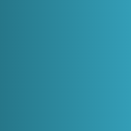
改進你的個人體驗 — 你的信息幫助我們更好地滿足你的個人需
求。
改進我們的站點 — 我們基于信息和我們從你那收到的反饋不斷
地試圖改進我們的站點。
改善我們的客戶服務 — 你的信息幫助我們更有效地回應使用者
服務請求和支持。
用於發送階段性的郵件 — 你提供的郵件地址可能用於接受信
息、你想看到的通知或與你使用者名有關的回覆和詢問，或是
其他的請求和問題。
我們如何保護你的信息?
我們實現了一系列的安全措施保證你輸入、提交或者訪問你個人
信息的數據安全。
數據保存政策是什麼？
我們將善意地：
保存 90 天內的所有向伺服器的包含 IP 地址的請求。
保存 5 年內已註冊使用者和與他們的貼文有關的 IP 地址。