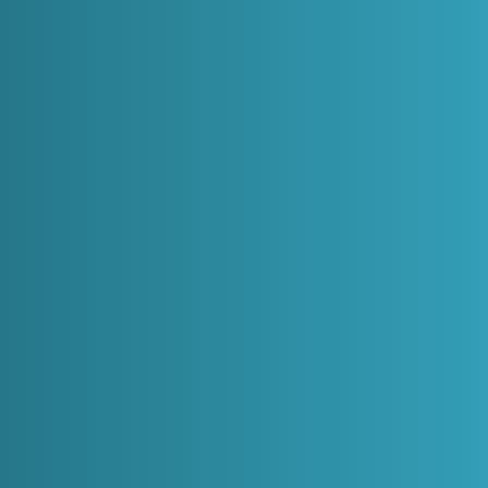
NEX Town
關於
常見問答
服務條款
隱私
我們收集什麼信息？
我們從你在我們站點註冊開始從你那開始收集信息，並收集關於
你在論壇的閲讀和寫作的數據，並評估分享的內容。
當在我們站點註冊時，你可能被要求輸入你的名字和郵件地址。
然而你可以在不用註冊的情況下訪問站點。你的郵件地將通過一
個獨一無二的連結驗證。如果連結被訪問了，我們就知道你控制
了該郵件地址。
當已註冊和發帖時，我們記錄發佈貼文時的 IP 地址。我們也可能
保留伺服器日誌，其中包括了每一個向我們伺服器的請求。
我們如何使用你的信息？
從你那收集的任何數據將以以下方式使用：