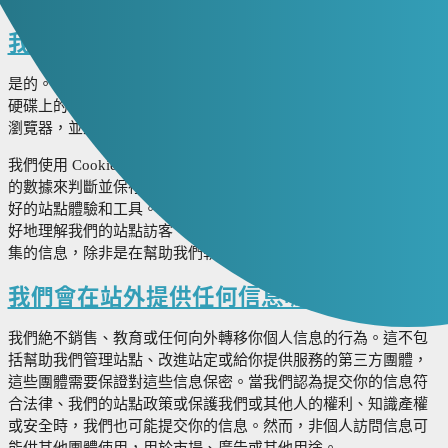
我們使用 Cookie 嗎？
是的。Cookie 是網站或它的服務商通過網頁瀏覽器存儲在你電腦
硬碟上的小檔案（如果你同意）。這些 Cookie 使站點能分辨你的
瀏覽器，並且，如果你註冊了一個賬戶，與你的註冊賬戶關聯。
我們使用 Cookie 為之後的訪問和編譯一小段關於站點流量和交互
的數據來判斷並保存你的個人設置，這樣我們可以在之後提供更
好的站點體驗和工具。我們可能使用第三方服務商來幫助我們更
好地理解我們的站點訪客。這些服務商是不允許代表我們使用收
集的信息，除非是在幫助我們執行和改進我們的站點。
我們會在站外提供任何信息嗎？
我們絶不銷售、教育或任何向外轉移你個人信息的行為。這不包
括幫助我們管理站點、改進站定或給你提供服務的第三方團體，
這些團體需要保證對這些信息保密。當我們認為提交你的信息符
合法律、我們的站點政策或保護我們或其他人的權利、知識產權
或安全時，我們也可能提交你的信息。然而，非個人訪問信息可